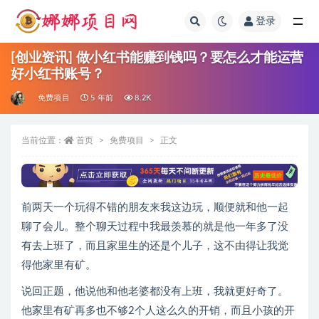
登录
全部
[创业资讯] 做小红书能赚到钱吗？要怎么才能运营
好小红书账号？
免费项目
5 年前
8.2K
当前位置：
首页
免费项目
正文
前两天一个玩得不错的朋友来我这边玩，顺便就和他一起
聊了会儿。整个聊天过程中我最羡慕的就是他一年多了没
有去上班了，而且家里生的还是个儿子，这不由得让我觉
得他家里有矿。
说回正题，他说他和他老婆都没有上班，我就更好奇了。
他家里有矿再多也不够2个人这么久的开销，而且小孩的开