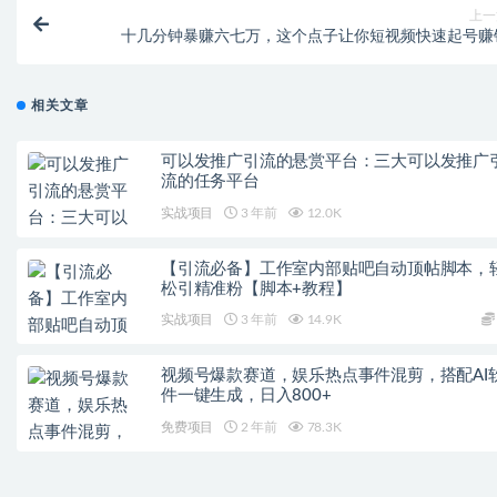
上一
十几分钟暴赚六七万，这个点子让你短视频快速起号赚
相关文章
可以发推广引流的悬赏平台：三大可以发推广
流的任务平台
实战项目
3 年前
12.0K
【引流必备】工作室内部贴吧自动顶帖脚本，
松引精准粉【脚本+教程】
实战项目
3 年前
14.9K
视频号爆款赛道，娱乐热点事件混剪，搭配AI
件一键生成，日入800+
免费项目
2 年前
78.3K