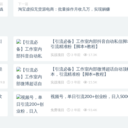
篇
下一篇
钱
淘宝虚拟无货源电商：批量操作月收几万，实现躺赚
引
【引流必备】工作室内部抖音自动私信脚
引流精准粉【脚本+教程】
实战项目
3 年前
17.3K
轻
【引流必备】工作室内部微博超话自动顶
本，引流精准粉【脚本+教程】
9.8
实战项目
3 年前
15.5K
软
视频号，单日引流200+创业粉，日入500
免费项目
2 年前
93.4K