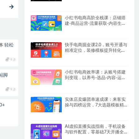
【SOP手册】
小红书电商高阶全栈课：店铺搭
建-商品运营-流量获取-内容生产-
数据优化
本 轻松
快手电商掘金课2.0，账号开通与
精准定位，装修模板提升转化率
方法论
9.8
小红书电商效率课：从账号搭建
帖脚
到变现，以养号-选品-内容-运营
为核心链路
9.8
实体店卖爆团单速成课：来客实
0+
操与四榜运营，7大选题模板精
准引流
AI虚拟直播实战指南，手机设备
与软件配置，零基础7天开播全
流程拆解