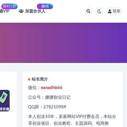
限时5折
赚钱
通VIP
加盟合伙人
登录
站长简介
微信：
nanadh666
公众号：娜娜创业日记
QQ群：278210989
本人创业
10
年，多家网站
VIP
付费会员，本站分
享创业项目、创业教程、主题源码、电商教