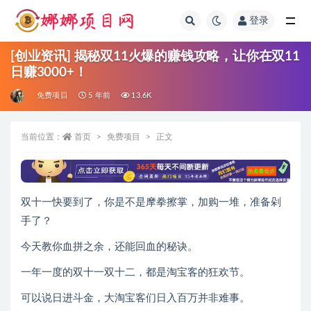
登录
全部
[创业资讯] 揭秘双11火爆的赚钱攻略，让你在双11
日赚3000+！
免费项目
5 年前
13.6K
当前位置：
首页
免费项目
正文
双十一快要到了，你是不是摩拳擦掌，加购一堆，准备剁
手了？
今天教你血拼之余，还能回血的秘诀。
一年一度的双十一双十二，都是淘宝客的狂欢节。
可以说日进斗金，大淘宝客们日入百万并非难事。