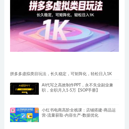
拼多多虚拟类目玩法，长久稳定，可矩阵化，轻松日入1K
AI代写之高效制作PPT，永不失业副业兼
职，全职月入1-5万【SOP手册】
小红书电商高阶全栈课：店铺搭建-商品运
营-流量获取-内容生产-数据优化