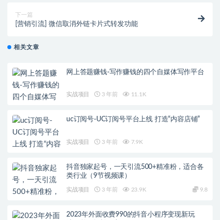
下一篇
[营销引流] 微信取消外链卡片式转发功能
相关文章
网上答题赚钱-写作赚钱的四个自媒体写作平台
实战项目
3 年前
11.1K
uc订阅号-UC订阅号平台上线 打造“内容店铺”
实战项目
3 年前
7.9K
抖音独家起号，一天引流500+精准粉，适合各
类行业（9节视频课）
实战项目
3 年前
23.9K
9.8
2023年外面收费990的抖音小程序变现新玩