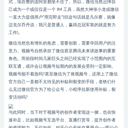
式，现在整的连阿里都坐不住了。所以，微信当然忌惮自
己成为一个或仅仅是一个 IM 工具，虽然大神张小龙或微信
一直大力提倡用户“用完即走”(但这句话就是凡尔赛，就像
迈克尔乔丹说：我只是普通人，赢得总冠军靠的就是努力
工作)。
微信当然也有增长的焦虑，需要创新，需要夺回用户的注
意力。视频号自然承担了微信甚至腾讯未来讲故事的重要
角色。而前段时间几家巨头之间已经实现了小范围内的互
联互通，或许会让视频号短期内的发展会受到一定影响。
视频号能不着急吗?甚至微信为了推视频号，还用上了微信
官方自己一直都不太待见的补贴和裂变的手段，老铁们什
么见过微信官方为了给公众号，小程序拉新使用补贴，裂
变活动吗?
与此同时，当下对于视频号的创作者变现这一侧，也在快
速补足，比如视频号互选平台、直播打赏等，提升创作者
的变现能力。不仅如此，对于公众号的存量用户——即公众