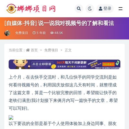
登录
全部
[自媒体-抖音] 说一说我对视频号的了解和看法
免费项目
5 年前
48.1K
当前位置：
首页
免费项目
正文
上个月，在去快手交流时，和几位快手的同学交流到是如
何看待视频号的，利用国庆放假这几天有时间，就整理成
了这篇文章，算是一个比较完整的回答，希望能让快手的
老铁们满意(我计划接下来俩月内写一篇快手的文章，希望
可以写好)。
以下要说的全部是基于个人使用体验加上身边同事、朋友