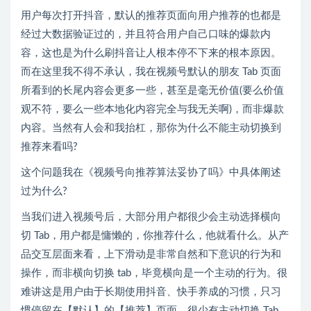
用户每次打开抖音，默认的推荐页面向用户推荐的也都是
经过大数据验证过的，并且符合用户自己口味的爆款内
容，这也是为什么刷抖音让人根本停不下来的根本原因。
而在这里我不得不承认，我在视频号默认的朋友 Tab 页面
所看到的长尾内容会更多一些，甚至是毫无价值(要么价值
观不符，要么一些本地化内容完全与我无关啊)，而非爆款
内容。当然有人会和我抬杠，那你为什么不能主动切换到
推荐来看吗?
这个问题我在《视频号向推荐算法妥协了吗》中具体阐述
过为什么?
当我们进入视频号后，大部分用户都很少会主动选择横向
切 Tab，用户都是慵懒的，你推荐什么，他就看什么。从产
品交互层面来看，上下滑动是非常自然和下意识的行为和
操作，而非横向切换 tab，毕竟横向是一个主动的行为。很
难讲这是用户由于长期使用抖音、快手养成的习惯，只习
惯停留在【默认】的【推荐】页面，很少有主动切换 Tab