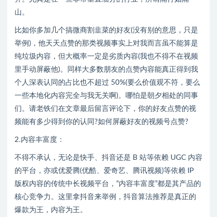
山。
比如你多加几个搞微商割韭菜的好友(没有别的意思，只是
举例)，他天天点赞的那类视频事实上对我而言虽不能算是
纯垃圾内容，但大概率一定是劣质内容(我也不得不在视频
里手动屏蔽他)。同样大多数朋友的点赞内容能真正得到我
个人深表认同的占比也不超过 50%(要么价值观不符，要么
一些本地化内容完全与我无关啊)。哪怕是朝夕相处的同事
们。请老铁们在文章最后留言评论下，你的好友点赞的视
频能有多少得到你的认同?如何屏蔽好友的视频号点赞?
2.内容丰富度：
不得不承认，无论是快手、抖音还是 B 站等依赖 UGC 内容
的平台，亦或优爱腾(优酷、爱奇艺、腾讯视频)等依赖 IP
版权内容的传统中长视频平台，“内容丰富度”都是其产品的
核心竞争力。这里拿抖音来举例，抖音算法推荐是真正的
爆款为王，内容为王。