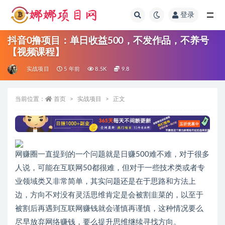
登录
全部
抖音0撸项目：单日收益500，不发作品，不养号
【视频课程】
实战项目
5 年前
8.5K
9.8
当前位置：
首页
实战项目
正文
网赚圈一直提到的一个问题就是日赚500难不难，对于很多
人说，可能在互联网50都很难，但对于一些技术类或者专
业领域类又非常简单，其实问题还是在于思路和方法上
边，方向不对没有灵活思维肯定是会被割韭菜的，以至于
被割后再遇到互联网赚钱就会谨慎再谨慎，这种情况要么
尽早放弃网络赚钱，要么提升思维继续寻找方向。