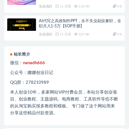
实战项目
11 月前
110.9K
9.8
AI代写之高效制作PPT，永不失业副业兼职，全
职月入1-5万【SOP手册】
实战项目
11 月前
107.8K
9.8
站长简介
微信：
nanadh666
公众号：娜娜创业日记
QQ群：278210989
本人创业
10
年，多家网站
VIP
付费会员，本站分享创业项
目、创业教程、主题源码、电商教程、工具软件等也不断
的从淘宝购买很多教程和模板。 专门做了这个网站用来
分享这些精品付款资源。