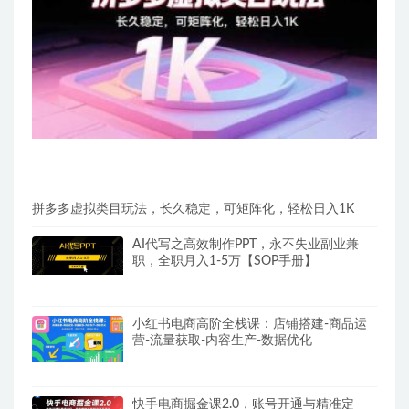
拼多多虚拟类目玩法，长久稳定，可矩阵化，轻松日入1K
AI代写之高效制作PPT，永不失业副业兼
职，全职月入1-5万【SOP手册】
小红书电商高阶全栈课：店铺搭建-商品运
营-流量获取-内容生产-数据优化
快手电商掘金课2.0，账号开通与精准定