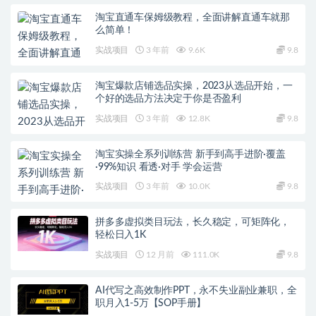
淘宝直通车保姆级教程，全面讲解直通车就那
么简单！
实战项目
3 年前
9.6K
9.8
淘宝爆款店铺选品实操，2023从选品开始，一
个好的选品方法决定于你是否盈利
实战项目
3 年前
12.8K
9.8
淘宝实操全系列训练营 新手到高手进阶·覆盖
·99%知识 看透·对手 学会运营
实战项目
3 年前
10.0K
9.8
拼多多虚拟类目玩法，长久稳定，可矩阵化，
轻松日入1K
实战项目
12 月前
111.0K
9.8
AI代写之高效制作PPT，永不失业副业兼职，全
职月入1-5万【SOP手册】