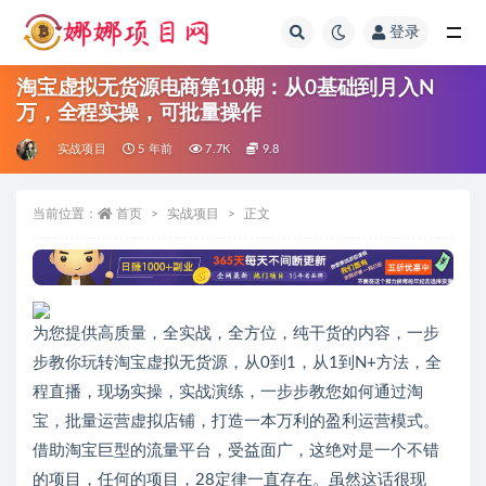
登录
全部
淘宝虚拟无货源电商第10期：从0基础到月入N
万，全程实操，可批量操作
实战项目
5 年前
7.7K
9.8
当前位置：
首页
实战项目
正文
为您提供高质量，全实战，全方位，纯干货的内容，一步
步教你玩转淘宝虚拟无货源，从0到1，从1到N+方法，全
程直播，现场实操，实战演练，一步步教您如何通过淘
宝，批量运营虚拟店铺，打造一本万利的盈利运营模式。
借助淘宝巨型的流量平台，受益面广，这绝对是一个不错
的项目，任何的项目，28定律一直存在。虽然这话很现