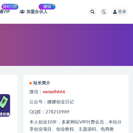
限时5折
赚钱
通VIP
加盟合伙人
登录
站长简介
微信：
nanadh666
公众号：娜娜创业日记
QQ群：278210989
本人创业
10
年，多家网站
VIP
付费会员，本站分
享创业项目、创业教程、主题源码、电商教