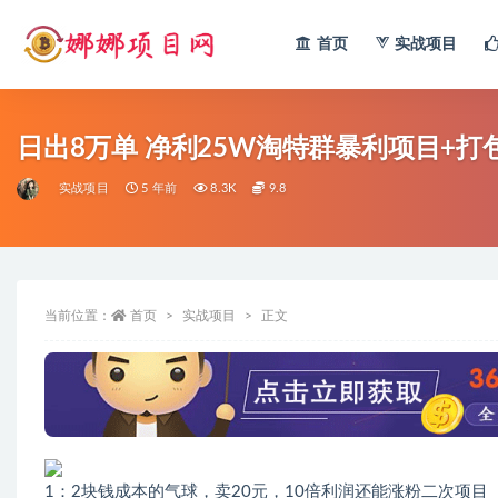
首页
实战项目
全部
日出8万单 净利25W淘特群暴利项目+打包
实战项目
5 年前
8.3K
9.8
当前位置：
首页
实战项目
正文
1：2块钱成本的气球，卖20元，10倍利润还能涨粉二次项目