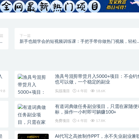
篇
下一篇
法
新手也能学会的短视频训练课：手把手带你做热门视频，轻松
）
网红！
入
渔具号混剪带货月入5000+项目：不会钓
也可以做，一个稳定的副业
9.8
实战项目
4 年前
18.6K
有道词典做任务副业项目，只需在家随便
标，操作一小时即可躺赚100+
免费项目
4 年前
17.8K
轻
AI代写之高效制作PPT，永不失业副业兼