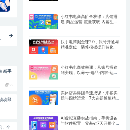
【SOP手册】
小红书电商高阶全栈课：店铺搭
建-商品运营-流量获取-内容生产-
数据优化
变
快手电商掘金课2.0，账号开通与
精准定位，装修模板提升转化率
方法论
小红书电商效率课：从账号搭建
鱼新手
到变现，以养号-选品-内容-运营
为核心链路
9.8
实体店卖爆团单速成课：来客实
操与四榜运营，7大选题模板精
动动鼠
准引流
AI虚拟直播实战指南，手机设备
与软件配置，零基础7天开播全
职，全
流程拆解