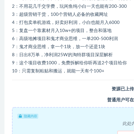
2：不用花几千交学费，玩闲鱼纯小白一天也能有200-300
3：超级营销干货，100个营销人必备的收藏网址
4：打包卖单机游戏，好卖好利润，小白也能月入6000
5：复盘一个靠素材月入10w+的项目，整合和落地
6：高级地摊项目和鬼才商业思维，一单200-500利润
7：鬼才商业思维，拿一个1块，放一个还是1块
8：日出8万单，净利润25W的淘特群项目深层解析
9：这个项目收费1000，免费拆解给你听再送2个项目给你
10：只需复制粘贴和搬运，就能一天有个100+
资源已上传
普通用户可在
隐藏内容
此处