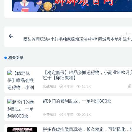
上一
团队管理玩法+小红书独家吸粉玩法+抖音同城号本地引流方
（三套课程
相关文章
【稳定低保】唯品会搬运得物，小副业轻松月
过千【详细教程】
实战项目
4 年前
18.3K
超冷门的暴利副业，一单利润800块
免费项目
4 年前
20.1K
拼多多虚拟类目玩法，长久稳定，可矩阵化，