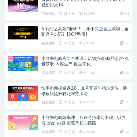
轻松日入1K
实战项目
11 月前
110.9K
9.8
AI代写之高效制作PPT，永不失业副业兼职，全
职月入1-5万【SOP手册】
实战项目
11 月前
107.8K
9.8
小红书电商高阶全栈课：店铺搭建-商品运营-流
量获取-内容生产-数据优化
实战项目
11 月前
111.6K
9.8
快手电商掘金课2.0，账号开通与精准定位，装
修模板提升转化率方法论
实战项目
11 月前
107.2K
9.8
小红书电商效率课：从账号搭建到变现，以养
号-选品-内容-运营为核心链路
实战项目
11 月前
105.8K
9.8