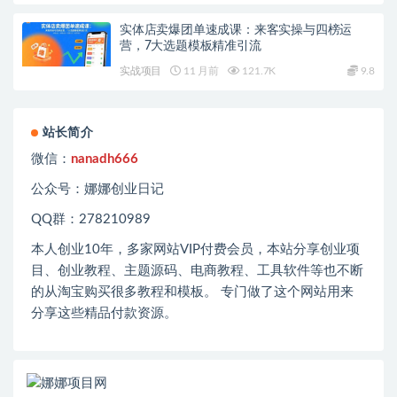
实体店卖爆团单速成课：来客实操与四榜运
营，7大选题模板精准引流
实战项目
11 月前
121.7K
9.8
站长简介
微信：
nanadh666
公众号：娜娜创业日记
QQ群：278210989
本人创业
10
年，多家网站
VIP
付费会员，本站分享创业项
目、创业教程、主题源码、电商教程、工具软件等也不断
的从淘宝购买很多教程和模板。 专门做了这个网站用来
分享这些精品付款资源。