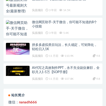
实战项目
3 年前
14.5K
微信网页助手-关于微信，你可能不知道的8个
小技能
实战项目
3 年前
5.4K
拼多多虚拟类目玩法，长久稳定，可矩阵化，
轻松日入1K
实战项目
11 月前
110.9K
9.8
AI代写之高效制作PPT，永不失业副业兼职，全
职月入1-5万【SOP手册】
实战项目
11 月前
107.8K
9.8
站长简介
微信：
nanadh666