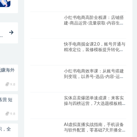
【SOP手册】
小红书电商高阶全栈课：店铺搭
建-商品运营-流量获取-内容生产-
数据优化
个
快手电商掘金课2.0，账号开通与
精准定位，装修模板提升转化率
方法论
，玩赚海外
小红书电商效率课：从账号搭建
到变现，以养号-选品-内容-运营
为核心链路
9.8
实体店卖爆团单速成课：来客实
练营 短
操与四榜运营，7大选题模板精
准引流
9.8
AI虚拟直播实战指南，手机设备
职，全
与软件配置，零基础7天开播全
流程拆解