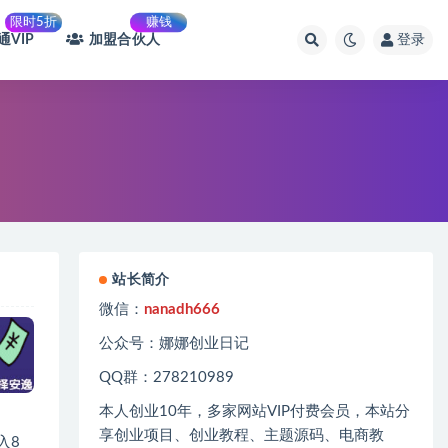
限时5折
赚钱
通VIP
加盟合伙人
登录
站长简介
微信：
nanadh666
公众号：娜娜创业日记
QQ群：278210989
本人创业
10
年，多家网站
VIP
付费会员，本站分
享创业项目、创业教程、主题源码、电商教
入8