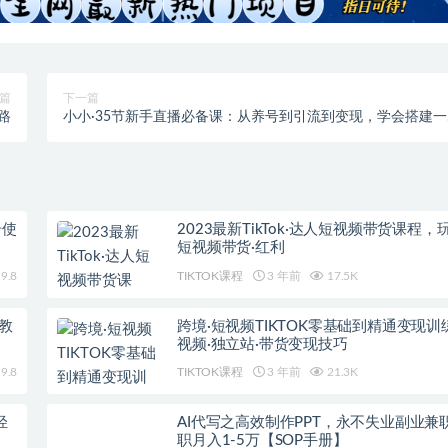
篇
下一篇
路
小小·35节新手直播必备课：从养号到引流到变现，学会搭建一
合格的直播间
号使
2023最新TikTok·达人短视频带货课程
短视频带货·红利
9.8
TIKTOK课程
3 年前
17.5K
级教
跨境·短视频TIKTOK零基础到精通变现训
视频·独立站·带货变现技巧
9.8
TIKTOK课程
3 年前
21.3K
轻
AI代写之高效制作PPT，永不失业副业兼
职月入1-5万【SOP手册】