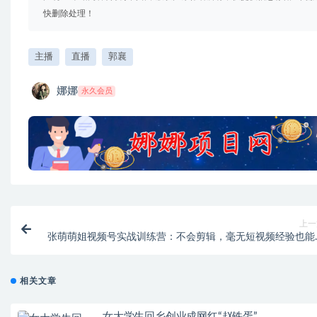
快删除处理！
主播
直播
郭襄
娜娜
永久会员
上一
张萌萌姐视频号实战训练营：不会剪辑，毫无短视频经验也能
速上手视频
相关文章
女大学生回乡创业成网红“赵铁蛋”