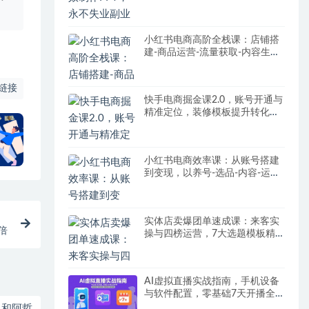
【SOP手册】
小红书电商高阶全栈课：店铺搭
建-商品运营-流量获取-内容生产-
数据优化
链接
快手电商掘金课2.0，账号开通与
精准定位，装修模板提升转化率
方法论
小红书电商效率课：从账号搭建
到变现，以养号-选品-内容-运营
为核心链路
实体店卖爆团单速成课：来客实
倍
操与四榜运营，7大选题模板精
准引流
AI虚拟直播实战指南，手机设备
与软件配置，零基础7天开播全
流程拆解
己和阿哲