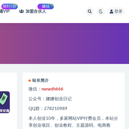
限时5折
赚钱
通VIP
加盟合伙人
登录
站长简介
微信：
nanadh666
公众号：娜娜创业日记
QQ群：278210989
本人创业
10
年，多家网站
VIP
付费会员，本站分
享创业项目、创业教程、主题源码、电商教