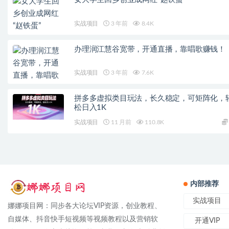
实战项目
3 年前
8.4K
办理润江慧谷宽带，开通直播，靠唱歌赚钱！
实战项目
3 年前
7.6K
拼多多虚拟类目玩法，长久稳定，可矩阵化，
松日入1K
实战项目
11 月前
110.8K
内部推荐
实战项目
娜娜项目网：同步各大论坛VIP资源，创业教程、
自媒体、抖音快手短视频等视频教程以及营销软
开通VIP