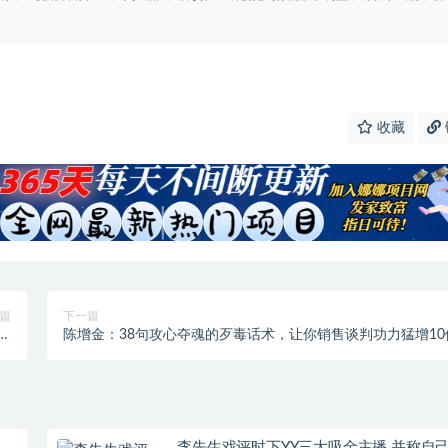
收藏
篇
下一篇
快
陈增金：38句攻心夺魂的歹毒话术，让你销售谈判功力猛增10
号
李先生戏评时下YY三大吸金主播 并称自