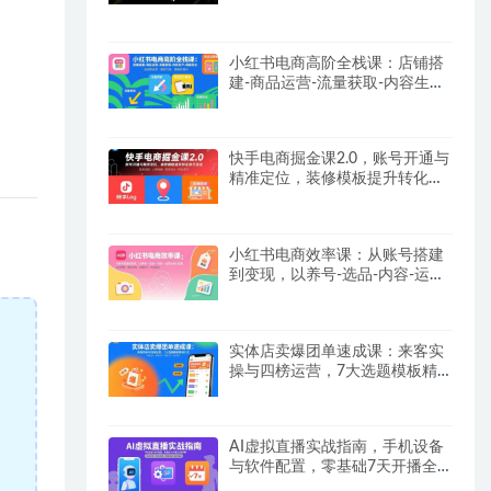
【SOP手册】
小红书电商高阶全栈课：店铺搭
建-商品运营-流量获取-内容生产-
数据优化
快手电商掘金课2.0，账号开通与
精准定位，装修模板提升转化率
方法论
小红书电商效率课：从账号搭建
到变现，以养号-选品-内容-运营
为核心链路
实体店卖爆团单速成课：来客实
操与四榜运营，7大选题模板精
准引流
AI虚拟直播实战指南，手机设备
与软件配置，零基础7天开播全
流程拆解