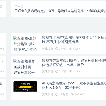
篇
下一篇
频
TikTok直播场观稳定在10万，导流独立站转化率1：5000实操
】
解
，
短视频·混剪带货培训-第7期 不买品·不拍
脸·不直播 快速引流出单
9.8
实战项目
3 年前
14.8K
满，
短视频带货实战训练营，好物分享起号逻
位选品打标签、出单，原价
9.8
实战项目
3 年前
14.9K
轻
AI代写之高效制作PPT，永不失业副业兼
职月入1-5万【SOP手册】
9.8
实战项目
11 月前
107.8K