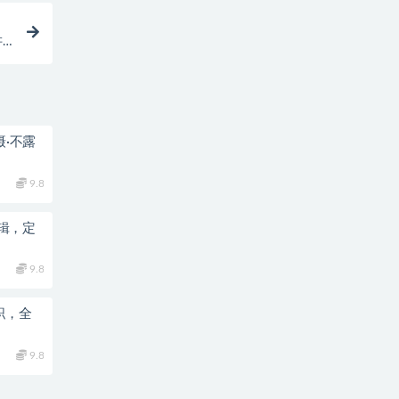
讲
摄·不露
9.8
辑，定
9.8
职，全
9.8