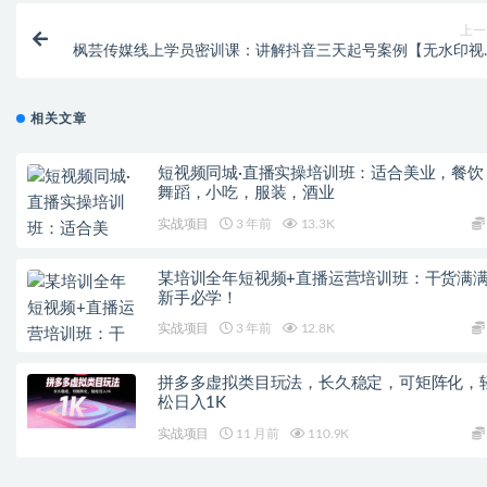
上一
枫芸传媒线上学员密训课：讲解抖音三天起号案例【无水印视
课
相关文章
短视频同城·直播实操培训班：适合美业，餐饮
舞蹈，小吃，服装，酒业
实战项目
3 年前
13.3K
某培训全年短视频+直播运营培训班：干货满
新手必学！
实战项目
3 年前
12.8K
拼多多虚拟类目玩法，长久稳定，可矩阵化，
松日入1K
实战项目
11 月前
110.9K