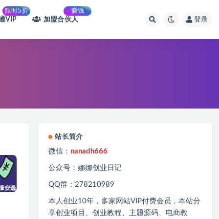
限时5折
赚钱
通VIP
加盟合伙人
登录
站长简介
微信：
nanadh666
公众号：娜娜创业日记
QQ群：278210989
本人创业
10
年，多家网站
VIP
付费会员，本站分
享创业项目、创业教程、主题源码、电商教