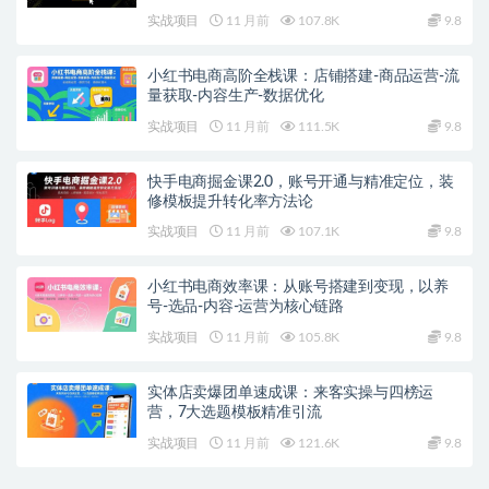
实战项目
11 月前
107.8K
9.8
小红书电商高阶全栈课：店铺搭建-商品运营-流
量获取-内容生产-数据优化
实战项目
11 月前
111.5K
9.8
快手电商掘金课2.0，账号开通与精准定位，装
修模板提升转化率方法论
实战项目
11 月前
107.1K
9.8
小红书电商效率课：从账号搭建到变现，以养
号-选品-内容-运营为核心链路
实战项目
11 月前
105.8K
9.8
实体店卖爆团单速成课：来客实操与四榜运
营，7大选题模板精准引流
实战项目
11 月前
121.6K
9.8