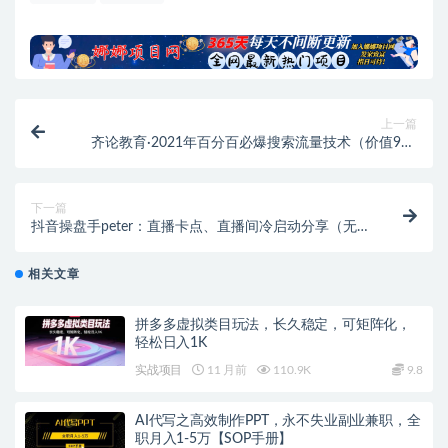
上一篇
齐论教育·2021年百分百必爆搜索流量技术（价值999
元-视频课）
下一篇
抖音操盘手peter：直播卡点、直播间冷启动分享（无水
印）
相关文章
拼多多虚拟类目玩法，长久稳定，可矩阵化，
轻松日入1K
实战项目
11 月前
110.9K
9.8
AI代写之高效制作PPT，永不失业副业兼职，全
职月入1-5万【SOP手册】