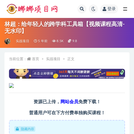
登录
全部
林超：给年轻人的跨学科工具箱【视频课程高清-
无水印】
实战项目
5 年前
8.5K
9.8
当前位置：
首页
实战项目
正文
资源已上传，
网站会员
免费下载！
普通用户可在下方付费单独购买课程！
隐藏内容