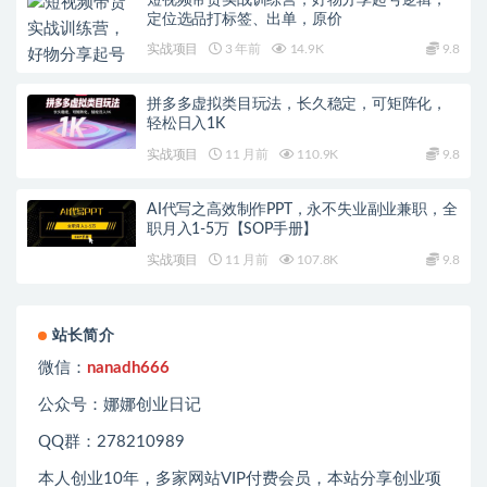
定位选品打标签、出单，原价
实战项目
3 年前
14.9K
9.8
拼多多虚拟类目玩法，长久稳定，可矩阵化，
轻松日入1K
实战项目
11 月前
110.9K
9.8
AI代写之高效制作PPT，永不失业副业兼职，全
职月入1-5万【SOP手册】
实战项目
11 月前
107.8K
9.8
站长简介
微信：
nanadh666
公众号：娜娜创业日记
QQ群：278210989
本人创业
10
年，多家网站
VIP
付费会员，本站分享创业项