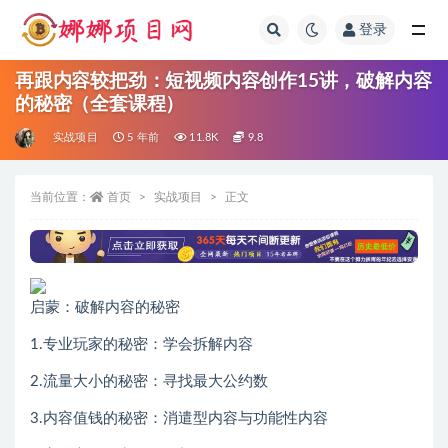
登录
全部
再跟内容较把劲：短视频内容创作15讲，破解内容
的秘密（全套课程）
实战项目
5 年前
11.8K
9.8
当前位置：
首页
实战项目
正文
启蒙：破解内容的秘密
1.专业玩家的秘密：学会拆解内容
2.流量大小的秘密：寻找最大公约数
3.内容值钱的秘密：消遣型内容与功能性内容