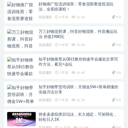
好物推广投流训练营：零食混剪赛道投流玩
法，全系统课程！
实战项目
4 年前
12.1K
9.8
万三好物混剪课，抖音好物混剪，抖音搬运玩
法 价值1980元
实战项目
4 年前
12.6K
9.8
知乎好物推荐从0到1教你快速学会爆款文章写
作方法，看完=会玩
实战项目
5 年前
14.6K
9.8
知乎好物带货培训班：月佣金5W+简单易懂的
实操方法分享
实战项目
5 年前
12.7K
9.8
拼多多虚拟类目玩法，长久稳定，可矩阵化，
轻松日入1K
实战项目
11 月前
110.9K
9.8