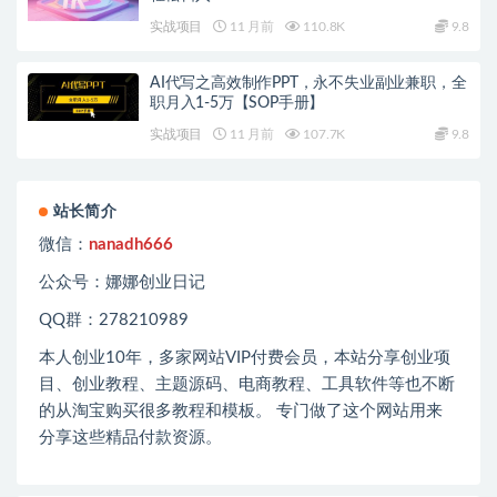
实战项目
11 月前
110.8K
9.8
AI代写之高效制作PPT，永不失业副业兼职，全
职月入1-5万【SOP手册】
实战项目
11 月前
107.7K
9.8
站长简介
微信：
nanadh666
公众号：娜娜创业日记
QQ群：278210989
本人创业
10
年，多家网站
VIP
付费会员，本站分享创业项
目、创业教程、主题源码、电商教程、工具软件等也不断
的从淘宝购买很多教程和模板。 专门做了这个网站用来
分享这些精品付款资源。