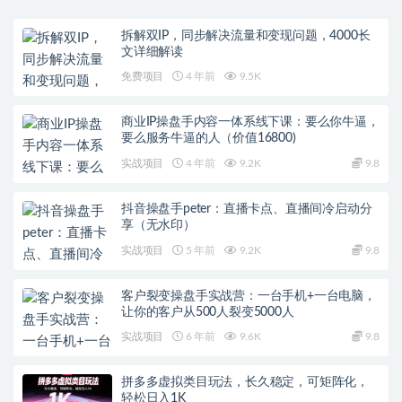
拆解双IP，同步解决流量和变现问题，4000长
文详细解读
免费项目
4 年前
9.5K
商业IP操盘手内容一体系线下课：要么你牛逼，
要么服务牛逼的人（价值16800)
实战项目
4 年前
9.2K
9.8
抖音操盘手peter：直播卡点、直播间冷启动分
享（无水印）
实战项目
5 年前
9.2K
9.8
客户裂变操盘手实战营：一台手机+一台电脑，
让你的客户从500人裂变5000人
实战项目
6 年前
9.6K
9.8
拼多多虚拟类目玩法，长久稳定，可矩阵化，
轻松日入1K