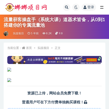
登录
全部
流量获客操盘手（系统大课）道器术皆备，从0到1
搭建你的专属流量池
实战项目
5 年前
8.2K
9.8
当前位置：
首页
实战项目
正文
资源已上传，
网站会员
免费下载！
普通用户可在下方付费单独购买课程！