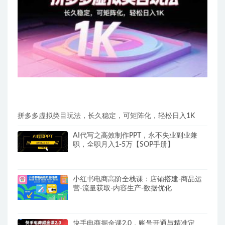
拼多多虚拟类目玩法，长久稳定，可矩阵化，轻松日入1K
AI代写之高效制作PPT，永不失业副业兼
职，全职月入1-5万【SOP手册】
小红书电商高阶全栈课：店铺搭建-商品运
营-流量获取-内容生产-数据优化
快手电商掘金课2.0，账号开通与精准定