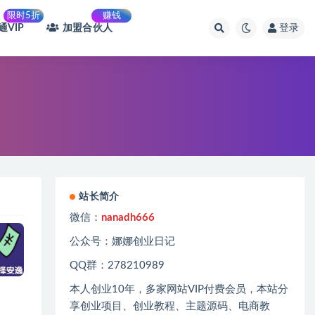
限时5折
赚钱
通VIP
加盟合伙人
登录
站长简介
微信：
nanadh666
公众号：娜娜创业日记
QQ群：278210989
本人创业
10
年，多家网站
VIP
付费会员，本站分
享创业项目、创业教程、主题源码、电商教