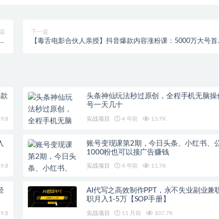
篇
下一篇
新
【毒舌电影合伙人亲授】抖音爆款内容涨粉课：5000万大号首
人
披露涨粉机密
爆款
头条神仙玩法秒过原创，全程手机无脑操
号一天几十
9.8
实战项目
4 年前
13.7K
入
账号变现课第2期，今日头条、小红书、
1000粉也可以接广告赚钱
9.8
实战项目
4 年前
11.7K
轻
AI代写之高效制作PPT，永不失业副业兼
职月入1-5万【SOP手册】
9.8
实战项目
11 月前
107.7K