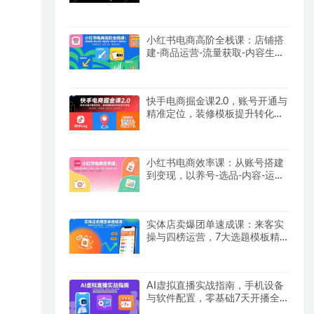
【SOP手册】
小红书电商高阶全栈课：店铺搭
建-商品运营-流量获取-内容生产-
数据优化
快手电商掘金课2.0，账号开通与
精准定位，装修模板提升转化率
方法论
小红书电商效率课：从账号搭建
到变现，以养号-选品-内容-运营
为核心链路
实体店卖爆团单速成课：来客实
操与四榜运营，7大选题模板精
准引流
AI虚拟直播实战指南，手机设备
与软件配置，零基础7天开播全
流程拆解