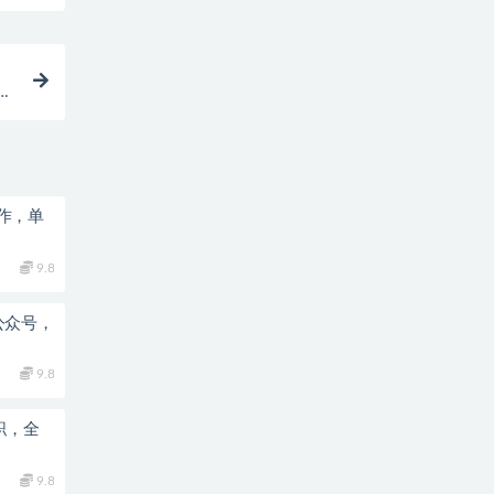
次
作，单
9.8
公众号，
9.8
职，全
9.8