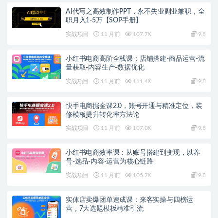
AI代写之高效制作PPT，永不失业副业兼职，全
职月入1-5万【SOP手册】
实战项目
11 月前
107.7K
9.8
小红书电商高阶全栈课：店铺搭建-商品运营-流
量获取-内容生产-数据优化
实战项目
11 月前
111.4K
9.8
快手电商掘金课2.0，账号开通与精准定位，装
修模板提升转化率方法论
实战项目
11 月前
107.0K
9.8
小红书电商效率课：从账号搭建到变现，以养
号-选品-内容-运营为核心链路
实战项目
11 月前
105.7K
9.8
实体店卖爆团单速成课：来客实操与四榜运
营，7大选题模板精准引流