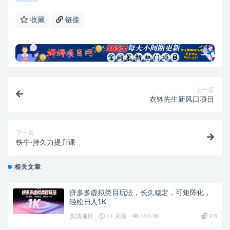
收藏
链接
上一篇
衣钵先生新风口项目
下一篇
铁牛·持久力提升课
相关文章
拼多多虚拟类目玩法，长久稳定，可矩阵化，
轻松日入1K
实战项目
11 月前
110.8K
9.8