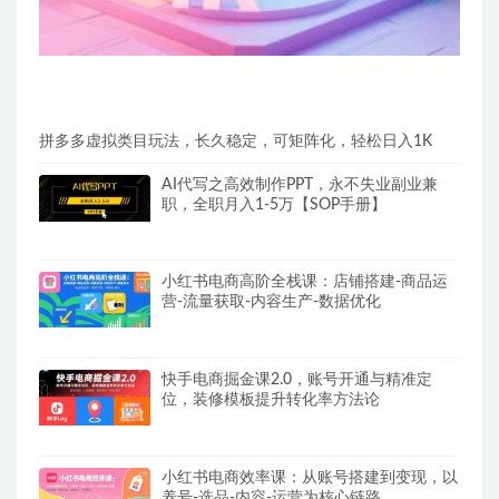
拼多多虚拟类目玩法，长久稳定，可矩阵化，轻松日入1K
AI代写之高效制作PPT，永不失业副业兼
职，全职月入1-5万【SOP手册】
小红书电商高阶全栈课：店铺搭建-商品运
营-流量获取-内容生产-数据优化
快手电商掘金课2.0，账号开通与精准定
位，装修模板提升转化率方法论
小红书电商效率课：从账号搭建到变现，以
养号-选品-内容-运营为核心链路