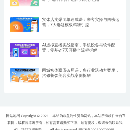
实体店卖爆团单速成课：来客实操与四榜运
营，7大选题模板精准引流
AI虚拟直播实战指南，手机设备与软件配
置，零基础7天开播全流程拆解
同城实体联盟破局课，多行业活动方案库，
汽修餐饮美容实战案例拆解
网站地图 Copyright © 2021
本站为非盈利性赞助网站，本站所有软件来自互
联网，版权属原著所有，如有需要请购买正版。如有侵权，敬请来信联系我
们，我们立即删除。
- All rights reserved
闽ICP备2023007290号