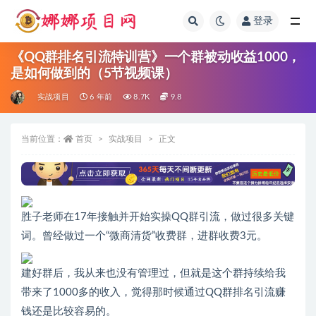
登录
全部
《QQ群排名引流特训营》一个群被动收益1000，
是如何做到的（5节视频课）
实战项目
6 年前
8.7K
9.8
当前位置：
首页
实战项目
正文
胜子老师在17年接触并开始实操QQ群引流，做过很多关键
词。曾经做过一个“微商清货”收费群，进群收费3元。
建好群后，我从来也没有管理过，但就是这个群持续给我
带来了1000多的收入，觉得那时候通过QQ群排名引流赚
钱还是比较容易的。