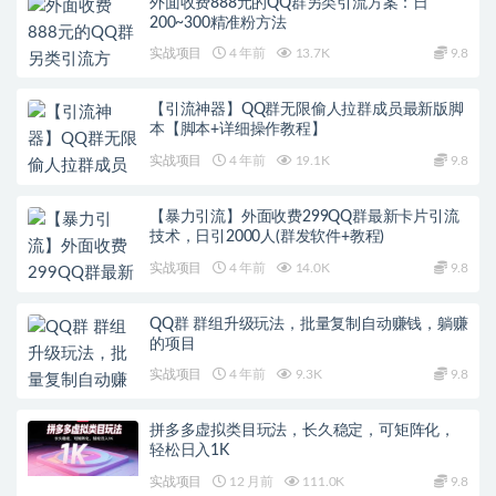
外面收费888元的QQ群另类引流方案：日
200~300精准粉方法
实战项目
4 年前
13.7K
9.8
【引流神器】QQ群无限偷人拉群成员最新版脚
本【脚本+详细操作教程】
实战项目
4 年前
19.1K
9.8
【暴力引流】外面收费299QQ群最新卡片引流
技术，日引2000人(群发软件+教程)
实战项目
4 年前
14.0K
9.8
QQ群 群组升级玩法，批量复制自动赚钱，躺赚
的项目
实战项目
4 年前
9.3K
9.8
拼多多虚拟类目玩法，长久稳定，可矩阵化，
轻松日入1K
实战项目
12 月前
111.0K
9.8