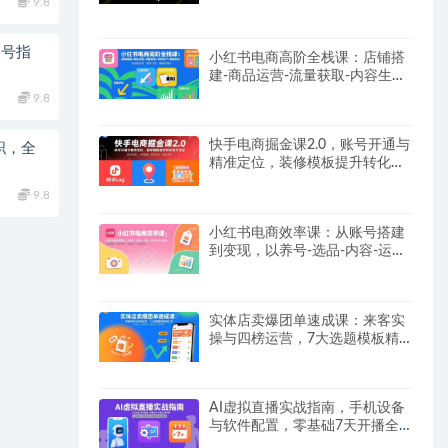
9.8
【SOP手册】
起号指
小红书电商高阶全栈课：店铺搭
建-商品运营-流量获取-内容生产-
数据优化
9.8
快手电商掘金课2.0，账号开通与
职，全
精准定位，装修模板提升转化率
方法论
9.8
小红书电商效率课：从账号搭建
到变现，以养号-选品-内容-运营
为核心链路
实体店卖爆团单速成课：来客实
操与四榜运营，7大选题模板精
准引流
AI虚拟直播实战指南，手机设备
与软件配置，零基础7天开播全
流程拆解