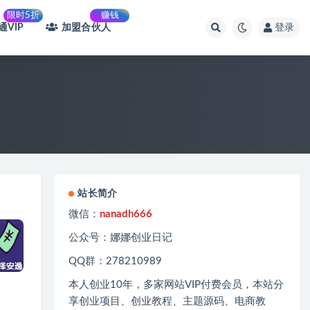
限时5折
赚钱
通VIP
加盟合伙人
登录
站长简介
微信：
nanadh666
公众号：娜娜创业日记
QQ群：278210989
本人创业
10
年，多家网站
VIP
付费会员，本站分
享创业项目、创业教程、主题源码、电商教