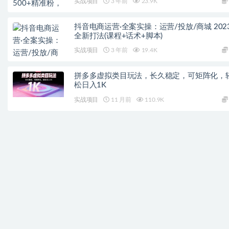
实战项目
3 年前
23.9K
抖音电商运营·全案实操：运营/投放/商城 202
全新打法(课程+话术+脚本)
实战项目
3 年前
19.4K
拼多多虚拟类目玩法，长久稳定，可矩阵化，
松日入1K
实战项目
11 月前
110.9K