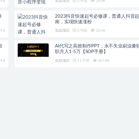
9.8
实战项目
3 年前
24.4K
3
2023抖音快速起号必修课，普通人抖音
南，实现快速涨粉
9.8
实战项目
3 年前
20.4K
轻
AI代写之高效制作PPT，永不失业副业兼
职月入1-5万【SOP手册】
9.8
实战项目
11 月前
107.8K