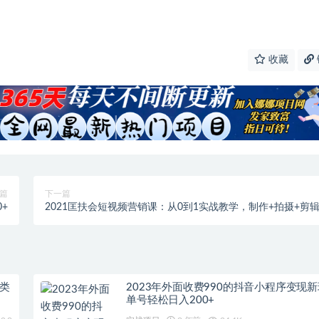
收藏
篇
下一篇
+
2021匡扶会短视频营销课：从0到1实战教学，制作+拍摄+剪
+运营+变现
类
2023年外面收费990的抖音小程序变现
单号轻松日入200+