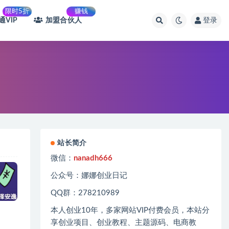
限时5折
赚钱
通VIP
加盟合伙人
登录
站长简介
微信：
nanadh666
公众号：娜娜创业日记
QQ群：278210989
本人创业
10
年，多家网站
VIP
付费会员，本站分
享创业项目、创业教程、主题源码、电商教