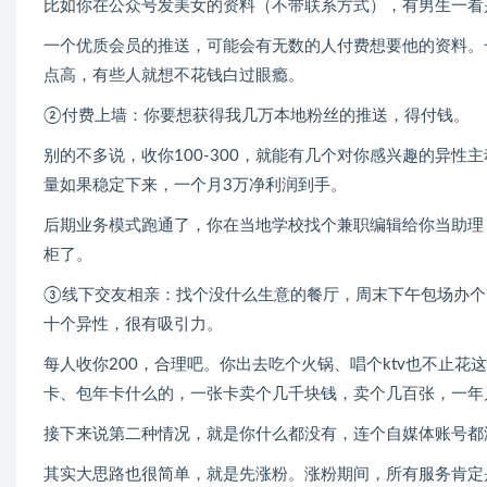
比如你在公众号发美女的资料（不带联系方式），有男生一看
一个优质会员的推送，可能会有无数的人付费想要他的资料。
点高，有些人就想不花钱白过眼瘾。
②付费上墙：你要想获得我几万本地粉丝的推送，得付钱。
别的不多说，收你100-300，就能有几个对你感兴趣的异性
量如果稳定下来，一个月3万净利润到手。
后期业务模式跑通了，你在当地学校找个兼职编辑给你当助理
柜了。
③线下交友相亲：找个没什么生意的餐厅，周末下午包场办个“
十个异性，很有吸引力。
每人收你200，合理吧。你出去吃个火锅、唱个ktv也不止花
卡、包年卡什么的，一张卡卖个几千块钱，卖个几百张，一年
接下来说第二种情况，就是你什么都没有，连个自媒体账号都
其实大思路也很简单，就是先涨粉。涨粉期间，所有服务肯定