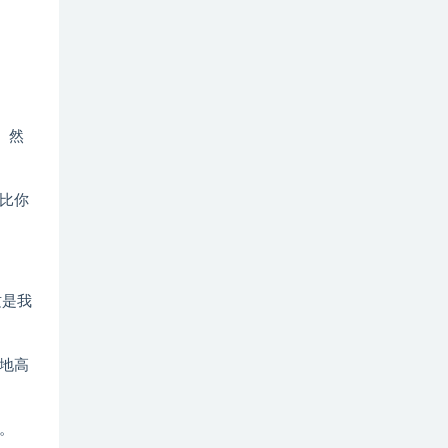
。然
比你
这是我
地高
。