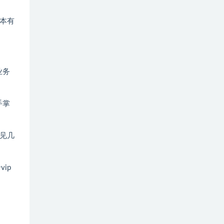
本有
业务
手掌
见几
ip