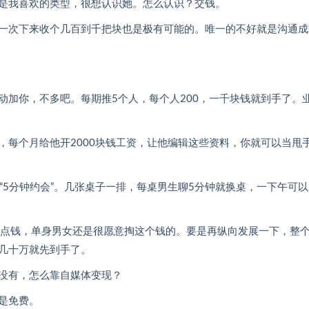
是我喜欢的类型，很想认识她。怎么认识？交钱。
一次下来收个几百到千把块也是极有可能的。唯一的不好就是沟通成
主动加你，不多吧。每期推5个人，每个人200，一千块钱就到手了。
，每个月给他开2000块钱工资，让他编辑这些资料，你就可以当甩
5分钟约会”。几张桌子一排，每桌男生聊5分钟就换桌，一下午可以
这点钱，单身男女还是很愿意掏这个钱的。要是再纵向发展一下，整个v
几十万就先到手了。
没有，怎么靠自媒体变现？
是免费。