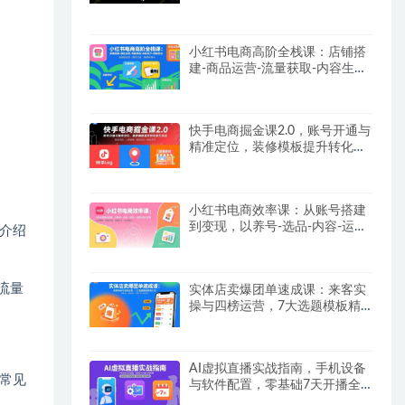
【SOP手册】
小红书电商高阶全栈课：店铺搭
建-商品运营-流量获取-内容生产-
数据优化
快手电商掘金课2.0，账号开通与
精准定位，装修模板提升转化率
方法论
小红书电商效率课：从账号搭建
到变现，以养号-选品-内容-运营
介绍
为核心链路
流量
实体店卖爆团单速成课：来客实
操与四榜运营，7大选题模板精
准引流
AI虚拟直播实战指南，手机设备
常见
与软件配置，零基础7天开播全
流程拆解