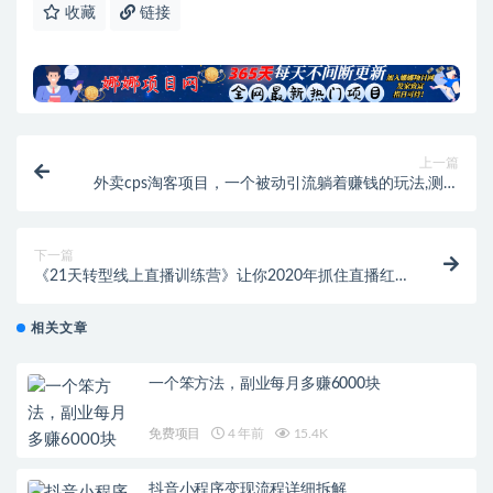
收藏
链接
上一篇
外卖cps淘客项目，一个被动引流躺着赚钱的玩法,测试
稳定日出20单，月入1W+
下一篇
《21天转型线上直播训练营》让你2020年抓住直播红
利，实现弯道超车
相关文章
一个笨方法，副业每月多赚6000块
免费项目
4 年前
15.4K
抖音小程序变现流程详细拆解